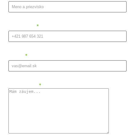
Váš telefón:
*
E-mail:
*
Vaša správa:
*