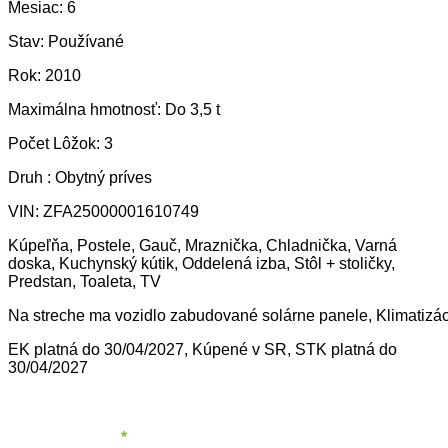
Mesiac: 6
Stav: Používané
Rok: 2010
Maximálna hmotnosť: Do 3,5 t
Počet Lôžok: 3
Druh : Obytný príves
VIN: ZFA25000001610749
Kúpeľňa, Postele, Gauč, Mraznička, Chladnička, Varná
doska, Kuchynský kútik, Oddelená izba, Stôl + stoličky,
Predstan, Toaleta, TV
Na streche ma vozidlo zabudované solárne panele, Klimatizá
EK platná do 30/04/2027, Kúpené v SR, STK platná do
30/04/2027
Vaše meno:
*