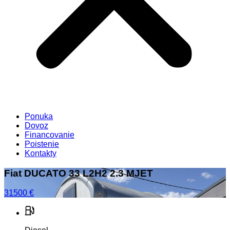
Ponuka
Dovoz
Financovanie
Poistenie
Kontakty
Fiat DUCATO 33 L2H2 2.3 MJET
31500
€