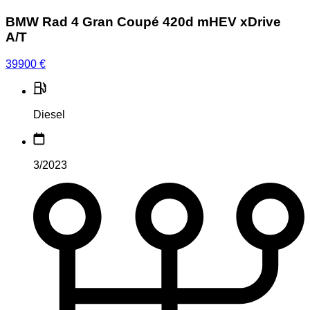
BMW Rad 4 Gran Coupé 420d mHEV xDrive
A/T
39900
€
Diesel
3/2023