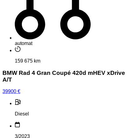
automat
159 675 km
BMW Rad 4 Gran Coupé 420d mHEV xDrive
A/T
39900
€
Diesel
3/2023