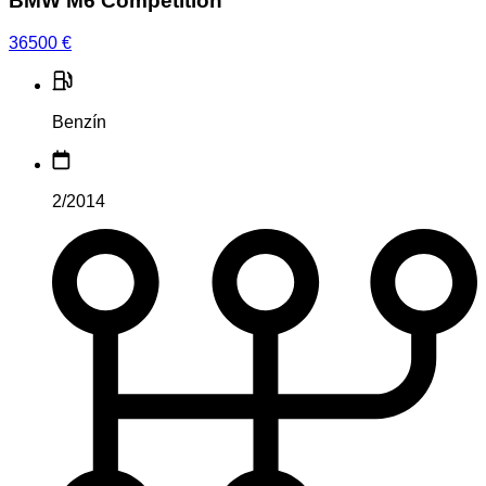
BMW M6 Competition
36500
€
Benzín
2/2014