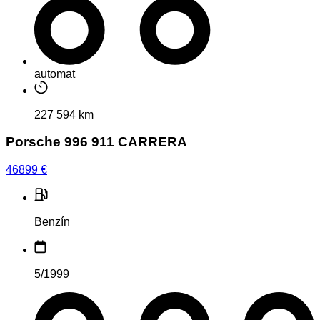
automat
227 594 km
Porsche 996 911 CARRERA
46899
€
Benzín
5/1999