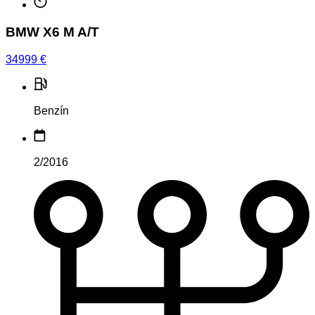
BMW X6 M A/T
34999
€
Benzín
2/2016