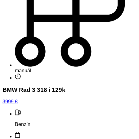
manuál
BMW Rad 3 318 i 129k
3999
€
Benzín